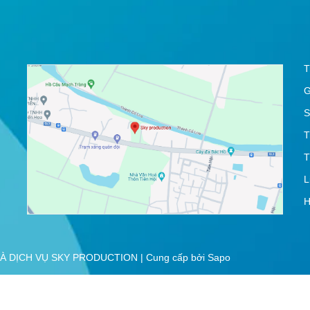
T
G
S
T
T
L
H
À DỊCH VỤ SKY PRODUCTION
|
Cung cấp bởi
Sapo