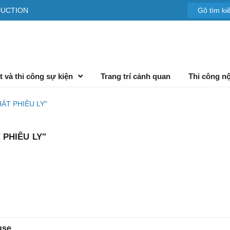
DUCTION
t và thi công sự kiện
Trang trí cảnh quan
Thi công nộ
T PHIÊU LY"
PHIÊU LY"
use