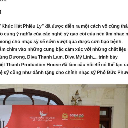
M
Khúc Hát Phiêu Ly" đã được diễn ra một cách vô cùng th
vô cùng ý nghĩa của các nghệ sỹ gạo cội của nền âm nhạc
mong cho nhạc sỹ sẽ sớm vượt qua được cơn bạo bệnh.
ắm chìm vào những cung bậc cảm xúc với những chất liệu
ng Dương, Diva Thanh Lam, Diva Mỹ Linh,... trình bày
t Thanh Production House đã làm cầu nối để có thể tạo r
hệ sỹ cũng như dành tặng cho chính nhạc sỹ Phó Đức Ph