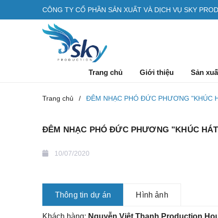
CÔNG TY CỔ PHẦN SẢN XUẤT VÀ DỊCH VỤ SKY PRO
Trang chủ
Giới thiệu
Sản xuấ
Trang chủ
/
ĐÊM NHẠC PHÓ ĐỨC PHƯƠNG "KHÚC HÁ
ĐÊM NHẠC PHÓ ĐỨC PHƯƠNG "KHÚC HÁT 
10/07/2020
Thông tin dự án
Hình ảnh
Khách hàng:
Nguyễn Việt Thanh Production Ho