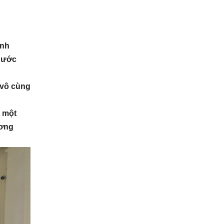
ành
 nước
 vô cùng
a một
ương