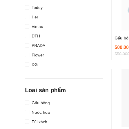
Teddy
Her
Vimax
DTH
Gấu bô
PRADA
500.00
550.00
Flower
DG
ISCO
Barvo
Loại sản phẩm
Gấu bông
Nước hoa
Túi xách