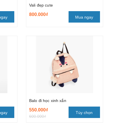
Vali đẹp cute
800.000₫
ngay
Mua ngay
Balo đi học xinh xắn
550.000₫
ngay
Tùy chọn
600.000₫