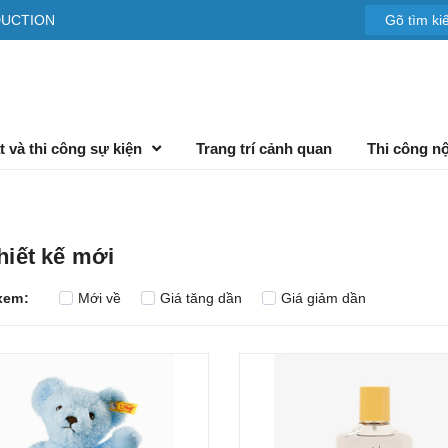
DUCTION
t và thi công sự kiện
Trang trí cảnh quan
Thi công nộ
hiết kế mới
xem:
Mới về
Giá tăng dần
Giá giảm dần