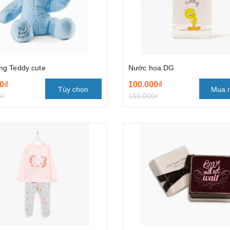
ng Teddy cute
Nước hoa DG
0₫
100.000₫
Tùy chọn
Mua 
0₫
150.000₫