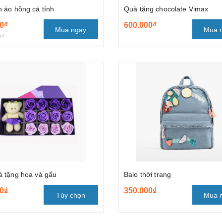
 áo hồng cá tính
Quà tặng chocolate Vimax
0₫
600.000₫
Mua ngay
Mua 
0₫
 tặng hoa và gấu
Balo thời trang
0₫
350.000₫
Tùy chọn
Mua 