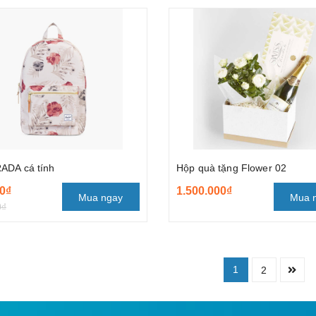
ADA cá tính
Hộp quà tặng Flower 02
0₫
1.500.000₫
Mua ngay
Mua 
0₫
1
2