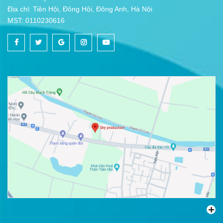
Địa chỉ: Tiên Hội, Đông Hội, Đông Anh, Hà Nội
MST: 0110230616