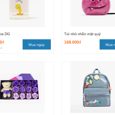
oa DG
Túi nhỏ nhắn mặt quỷ
0₫
168.000₫
Mua ngay
Mua 
0₫