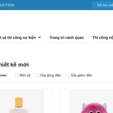
DUCTION
t và thi công sự kiện
Trang trí cảnh quan
Thi công nộ
hiết kế mới
xem:
Mới về
Giá tăng dần
Giá giảm dần