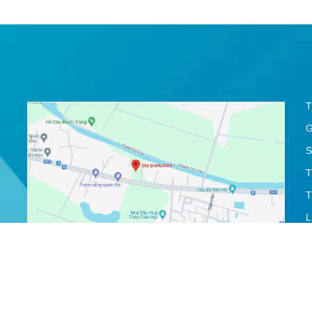
T
G
S
T
T
L
H
À DỊCH VỤ SKY PRODUCTION
|
Cung cấp bởi
Sapo