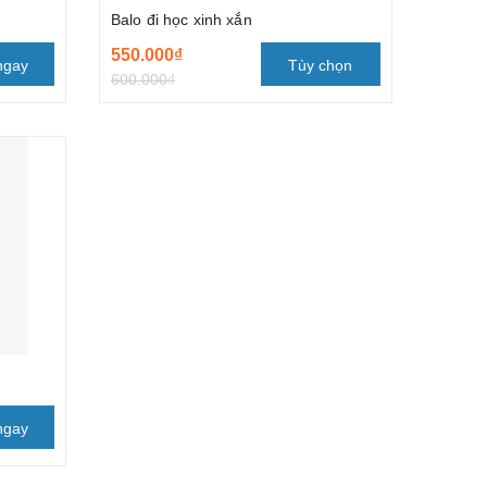
Balo đi học xinh xắn
550.000₫
ngay
Tùy chọn
600.000₫
ngay