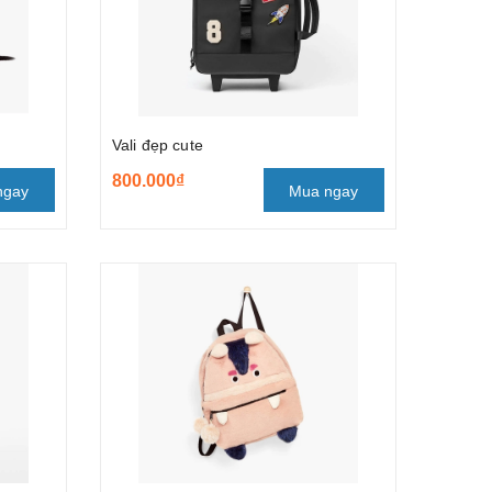
Vali đẹp cute
800.000₫
ngay
Mua ngay