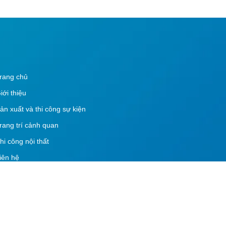
rang chủ
iới thiệu
ản xuất và thi công sự kiện
rang trí cảnh quan
hi công nội thất
iên hệ
ồ sơ năng lực