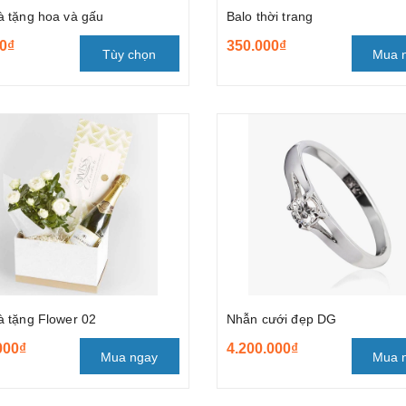
 tặng hoa và gấu
Balo thời trang
0₫
350.000₫
Tùy chọn
Mua 
 tặng Flower 02
Nhẫn cưới đẹp DG
000₫
4.200.000₫
Mua ngay
Mua 