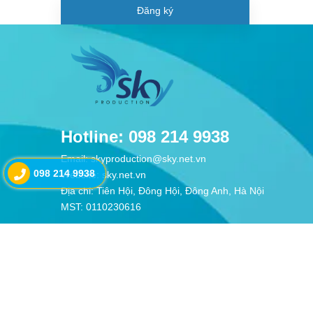
Đăng ký
Hotline: 098 214 9938
Email: skyproduction@sky.net.vn
098 214 9938
Website: sky.net.vn
Địa chỉ: Tiên Hội, Đông Hội, Đông Anh, Hà Nội
MST: 0110230616
© Bản quyền thuộc về
CÔNG TY CỔ PHẦN SẢN XUẤT V